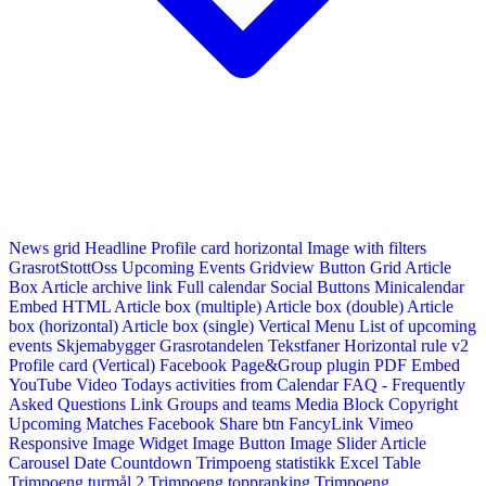
News grid
Headline
Profile card horizontal
Image with filters
GrasrotStottOss
Upcoming Events Gridview
Button
Grid Article
Box
Article archive link
Full calendar
Social Buttons
Minicalendar
Embed HTML
Article box (multiple)
Article box (double)
Article
box (horizontal)
Article box (single)
Vertical Menu
List of upcoming
events
Skjemabygger
Grasrotandelen
Tekstfaner
Horizontal rule v2
Profile card (Vertical)
Facebook Page&Group plugin
PDF Embed
YouTube Video
Todays activities from Calendar
FAQ - Frequently
Asked Questions
Link
Groups and teams
Media Block
Copyright
Upcoming Matches
Facebook Share btn
FancyLink
Vimeo
Responsive Image Widget
Image Button
Image Slider
Article
Carousel
Date Countdown
Trimpoeng statistikk
Excel Table
Trimpoeng turmål 2
Trimpoeng toppranking
Trimpoeng