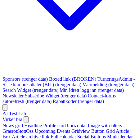
Sponsors (trenger data)
Boxed link (BROKEN)
TurneringsAdmin -
Siste kampresultater (BIL) (trenger data)
Værmelding (trenger data)
Search Widget (trenger data)
Min Idrett logg inn (trenger data)
Newsletter Subscribe Widget (trenger data)
Contact-forms
autorefresh (trenger data)
Rabattkoder (trenger data)
AI Test Lab
Virker bra
News grid
Headline
Profile card horizontal
Image with filters
GrasrotStottOss
Upcoming Events Gridview
Button
Grid Article
Box
Article archive link
Full calendar
Social Buttons
Minicalendar