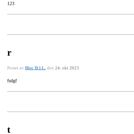
123
r
Postet av
Bloc B.I.L.
den
24. okt 2023
fsdgf
t