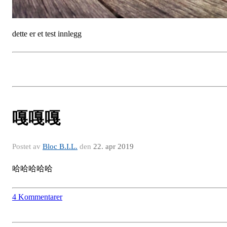
dette er et test innlegg
嘎嘎嘎
Postet av
Bloc B.I.L.
den
22. apr 2019
哈哈哈哈哈
4 Kommentarer