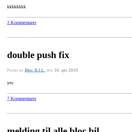
kkkkkkkk
2 Kommentarer
double push fix
Postet av
Bloc B.I.L.
den
16. apr 2019
yes
7 Kommentarer
melding til alle bloc bil