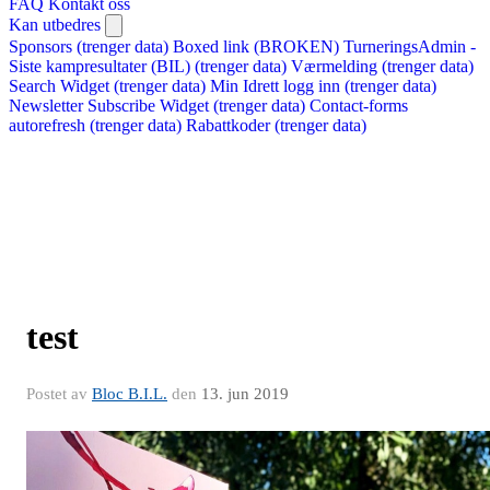
FAQ
Kontakt oss
Kan utbedres
Sponsors (trenger data)
Boxed link (BROKEN)
TurneringsAdmin -
Siste kampresultater (BIL) (trenger data)
Værmelding (trenger data)
Search Widget (trenger data)
Min Idrett logg inn (trenger data)
Newsletter Subscribe Widget (trenger data)
Contact-forms
autorefresh (trenger data)
Rabattkoder (trenger data)
test
Postet av
Bloc B.I.L.
den
13. jun 2019