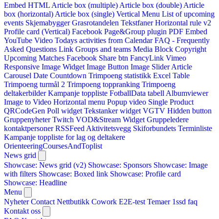
Embed HTML
Article box (multiple)
Article box (double)
Article
box (horizontal)
Article box (single)
Vertical Menu
List of upcoming
events
Skjemabygger
Grasrotandelen
Tekstfaner
Horizontal rule v2
Profile card (Vertical)
Facebook Page&Group plugin
PDF Embed
YouTube Video
Todays activities from Calendar
FAQ - Frequently
Asked Questions
Link
Groups and teams
Media Block
Copyright
Upcoming Matches
Facebook Share btn
FancyLink
Vimeo
Responsive Image Widget
Image Button
Image Slider
Article
Carousel
Date Countdown
Trimpoeng statistikk
Excel Table
Trimpoeng turmål 2
Trimpoeng toppranking
Trimpoeng
deltakerbilder
Kampanje toppliste
FotballData tabell
Albumviewer
Image to Video
Horizontal menu
Popup video
Single Product
QRCodeGen
Poll widget
Tekstanker widget
VGTV
Hidden button
Gruppenyheter
Twitch VOD&Stream Widget
Gruppeledere
kontaktpersoner
RSSFeed
Aktivitetsvegg
Skiforbundets Terminliste
Kampanje toppliste for lag og deltakere
OrienteeringCoursesAndToplist
News grid
Showcase: News grid (v2)
Showcase: Sponsors
Showcase: Image
with filters
Showcase: Boxed link
Showcase: Profile card
Showcase: Headline
Menu
Nyheter
Contact
Nettbutikk
Cowork E2E-test
Temaer
1ssd
faq
Kontakt oss