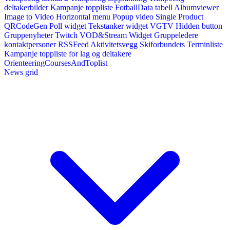
deltakerbilder
Kampanje toppliste
FotballData tabell
Albumviewer
Image to Video
Horizontal menu
Popup video
Single Product
QRCodeGen
Poll widget
Tekstanker widget
VGTV
Hidden button
Gruppenyheter
Twitch VOD&Stream Widget
Gruppeledere
kontaktpersoner
RSSFeed
Aktivitetsvegg
Skiforbundets Terminliste
Kampanje toppliste for lag og deltakere
OrienteeringCoursesAndToplist
News grid